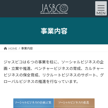
コ
ナ
ン
ビ
MEN
テ
ゲ
U
ン
ー
ツ
シ
事業内容
へ
ョ
ス
ン
キ
に
HOME
事業内容
ッ
移
プ
動
ジャスビコは６つの事業を柱に、ソーシャルビジネスの企
画・立案や推進、ベンチャービジネスの育成、カルチャー
ビジネスの保全育成、リクルートビジネスのサポート、グ
ローバルビジネスの推進を行なっています。