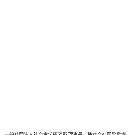
株式会社ジャスビコを1996年に創業。医療・健康、地方
再生、システム開発、エンターテインメント、金融など多
岐にわたる事業領域にて国内外に数十社の企業を設立し、
様々な事業を展開。また、数万社の企業を創出した実績を
もとに、2019年より東京富士大学経営学部 客員教授とし
て、学問と実業の融合を探求し、未来を背負う学生の育成
にも力を入れている。2021年、紺綬褒章受章。
その他の設立企業
株式会社ベネシード／株式会社日本食品薬化／株式会社デ
ジタルスタンダード 等数十社
主な現兼職
一般社団法人社会実学研究所 理事長／株式会社国際危機