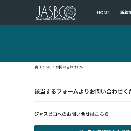
コ
ナ
ン
ビ
HOME
新着
テ
ゲ
ン
ー
ツ
シ
へ
ョ
ス
ン
キ
に
ッ
移
プ
動
HOME
お問い合わせTOP
該当するフォームよりお問い合わせく
ジャスビコへのお問い合せはこちら