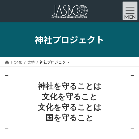
コ
ナ
ン
ビ
MEN
テ
ゲ
U
ン
ー
ツ
シ
神社プロジェクト
へ
ョ
ス
ン
キ
に
HOME
実績
神社プロジェクト
ッ
移
プ
動
神社を守ることは
文化を守ること
文化を守ることは
国を守ること